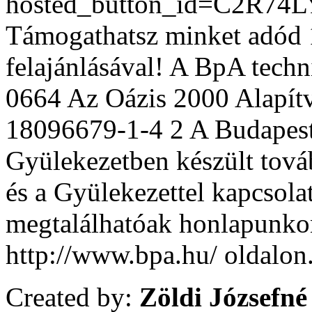
hosted_button_id=C2R7
Támogathatsz minket adó
felajánlásával! A BpA techn
0664 Az Oázis 2000 Alapít
18096679-1-4 2 A Budapes
Gyülekezetben készült továb
és a Gyülekezettel kapcsola
megtalálhatóak honlapunko
http://www.bpa.hu/ oldalon
Created by:
Zöldi Józsefné