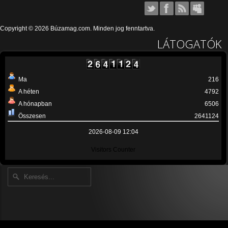
Copyright © 2026 Búzamag.com. Minden jog fenntartva.
LÁTOGATÓK
Ma
216
A héten
4792
A hónapban
6506
Összesen
2641124
2026-08-09 12:04
Visitors Counter