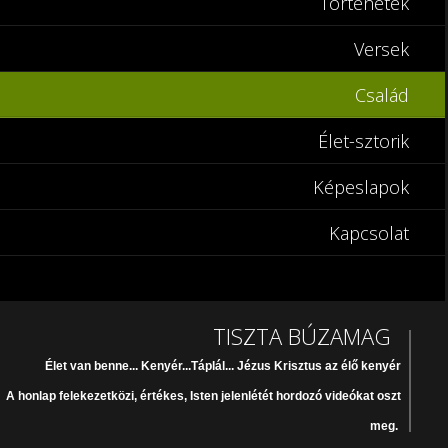
Történetek
Versek
Család
Élet-sztorik
Képeslapok
Kapcsolat
TISZTA BÚZAMAG
Élet van benne... Kenyér...Táplál... Jézus Krisztus az élő kenyér
A honlap felekezetközi, értékes, Isten jelenlétét hordozó videókat oszt
meg.