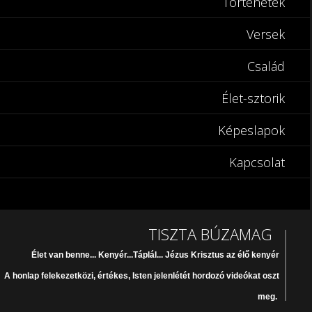
Történetek
Versek
Család
Élet-sztorik
Képeslapok
Kapcsolat
TISZTA BÚZAMAG
Élet van benne... Kenyér...Táplál... Jézus Krisztus az élő kenyér
A honlap felekezetközi, értékes, Isten jelenlétét hordozó videókat oszt
meg.