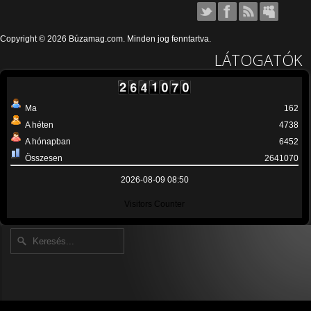
Copyright © 2026 Búzamag.com. Minden jog fenntartva.
LÁTOGATÓK
Ma
162
A héten
4738
A hónapban
6452
Összesen
2641070
2026-08-09 08:50
Visitors Counter