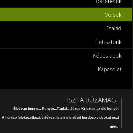
Történetek
Versek
Család
Élet-sztorik
Képeslapok
Kapcsolat
TISZTA BÚZAMAG
Élet van benne... Kenyér...Táplál... Jézus Krisztus az élő kenyér
A honlap felekezetközi, értékes, Isten jelenlétét hordozó videókat oszt
meg.