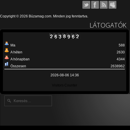
Copyright © 2026 Búzamag.com. Minden jog fenntartva.
LÁTOGATÓK
Ma
588
A héten
2630
A hónapban
4344
Összesen
2638962
2026-08-06 14:36
Visitors Counter